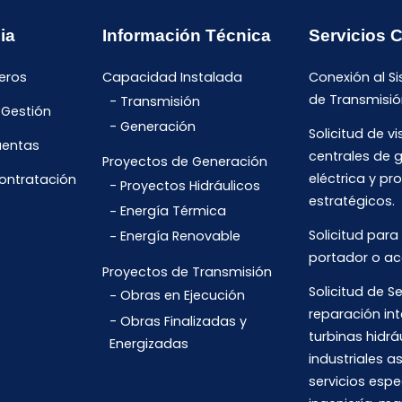
ia
Información Técnica
Servicios 
eros
Capacidad Instalada
Conexión al S
de Transmisió
Transmisión
 Gestión
Generación
Solicitud de vi
uentas
centrales de 
Proyectos de Generación
eléctrica y pr
Contratación
Proyectos Hidráulicos
estratégicos.
Energía Térmica
Solicitud para
Energía Renovable
portador o ac
Proyectos de Transmisión
Solicitud de Se
Obras en Ejecución
reparación int
Obras Finalizadas y
turbinas hidrá
Energizadas
industriales 
servicios espe