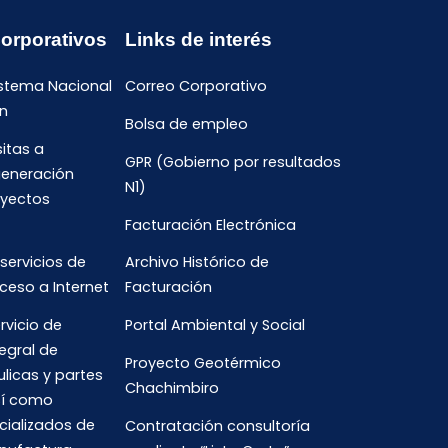
Corporativos
Links de interés
istema Nacional
Correo Corporativo
n
Bolsa de empleo
sitas a
GPR (Gobierno por resultados
generación
N1)
oyectos
Facturación Electrónica
 servicios de
Archivo Histórico de
ceso a Internet
Facturación
rvicio de
Portal Ambiental y Social
egral de
Proyecto Geotérmico
ulicas y partes
Chachimbiro
así como
cializados de
Contratación consultoría