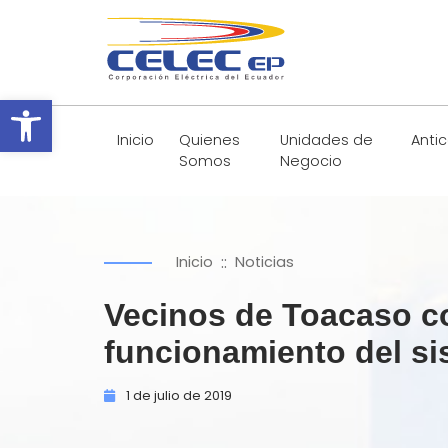
Abrir barra de herramientas
Inicio
Quienes
Unidades de
Anti
Somos
Negocio
::
Inicio
Noticias
Vecinos de Toacaso co
funcionamiento del si
1 de
julio de
2019