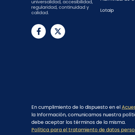
universalidad, accesibilidad,
regularidad, continuidad y
Lotaip
calidad.
En cumplimiento de lo dispuesto en el
Acuer
la Información, comunicamos nuestra políti
debe aceptar los términos de la misma.
© 2023 - CELEC EP - Todos los derechos
Política para el tratamiento de datos pers
reservados