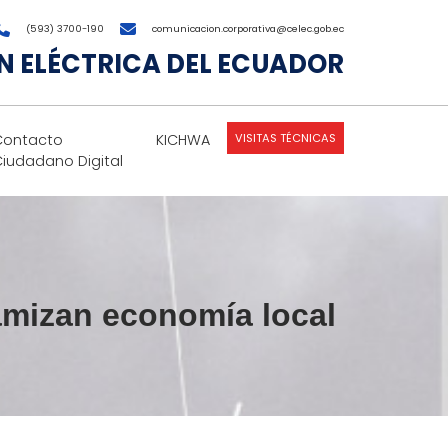
(593) 3700-190
comunicacion.corporativa@celec.gob.ec
 ELÉCTRICA DEL ECUADOR
VISITAS TÉCNICAS
Contacto
KICHWA
Ciudadano Digital
amizan economía local