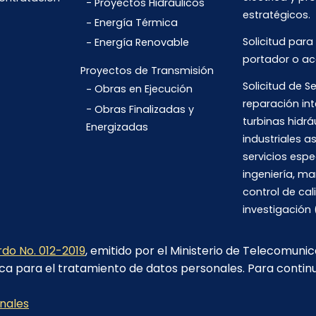
Proyectos Hidráulicos
estratégicos.
Energía Térmica
Solicitud para
Energía Renovable
portador o ac
Proyectos de Transmisión
Solicitud de Se
Obras en Ejecución
reparación int
Obras Finalizadas y
turbinas hidrá
Energizadas
industriales 
servicios espe
ingeniería, m
control de cal
investigación 
do No. 012-2019
, emitido por el Ministerio de Telecomuni
ca para el tratamiento de datos personales. Para contin
Av. 6 de Diciembre N26-235 y Orellana. Edif. Transelectric,
Quito.
onales