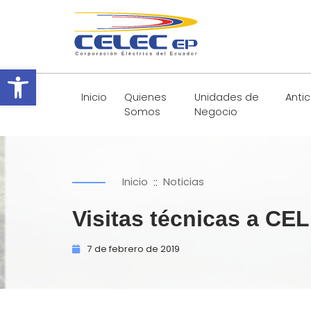
Abrir barra de herramientas
Inicio
Quienes
Unidades de
Anti
Somos
Negocio
::
Inicio
Noticias
Visitas técnicas a C
7 de
febrero de
2019