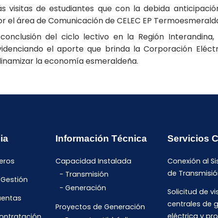
 visitas de estudiantes que con la debida anticipación
por el área de Comunicación de CELEC EP Termoesmerald
clusión del ciclo lectivo en la Región Interandina, 
idenciando el aporte que brinda la Corporación Eléctr
inamizar la economía esmeraldeña.
ia
Información Técnica
Servicios 
eros
Capacidad Instalada
Conexión al S
de Transmisió
Transmisión
 Gestión
Generación
Solicitud de vi
uentas
centrales de 
Proyectos de Generación
eléctrica y pr
Contratación