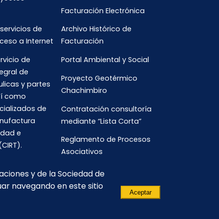
Facturación Electrónica
 servicios de
Archivo Histórico de
ceso a Internet
Facturación
rvicio de
Portal Ambiental y Social
egral de
Proyecto Geotérmico
ulicas y partes
Chachimbiro
así como
cializados de
Contratación consultoría
anufactura
mediante “Lista Corta”
idad e
Reglamento de Procesos
(CIRT).
Asociativos
caciones y de la Sociedad de
uar navegando en este sitio
Aceptar
(593) 3700-
comunicacion.corporativa@celec.gob.ec
190