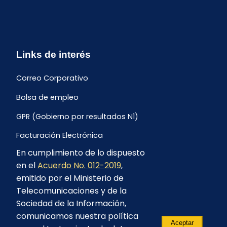
Links de interés
Correo Corporativo
Bolsa de empleo
GPR (Gobierno por resultados N1)
Facturación Electrónica
En cumplimiento de lo dispuesto
Archivo Histórico de Facturación
en el
Acuerdo No. 012-2019
,
Portal Ambiental y Social
emitido por el Ministerio de
Telecomunicaciones y de la
Proyecto Geotérmico Chachimbiro
Sociedad de la Información,
Contratación consultoría mediante “Lista Corta”
comunicamos nuestra política
Aceptar