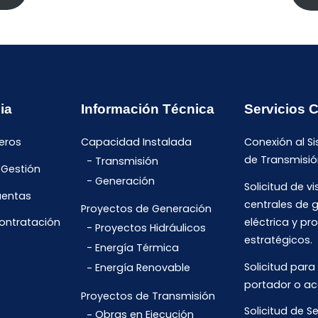
ia
Información Técnica
Servicios 
eros
Capacidad Instalada
Conexión al S
de Transmisió
Transmisión
 Gestión
Generación
Solicitud de vi
uentas
centrales de 
Proyectos de Generación
eléctrica y pr
Contratación
Proyectos Hidráulicos
estratégicos.
Energía Térmica
Solicitud para
Energía Renovable
portador o ac
Proyectos de Transmisión
Solicitud de Se
Obras en Ejecución