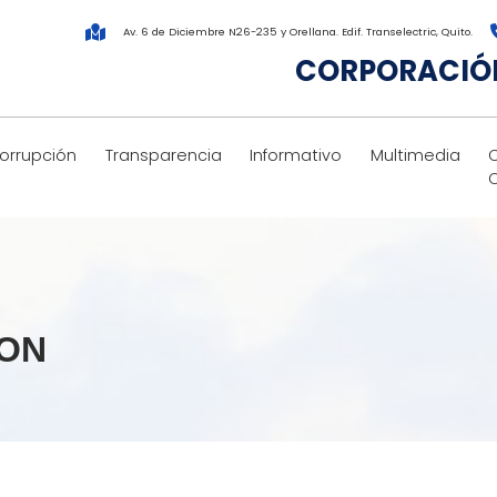
Av. 6 de Diciembre N26-235 y Orellana. Edif. Transelectric, Quito.
CORPORACIÓN
corrupción
Transparencia
Informativo
Multimedia
ION