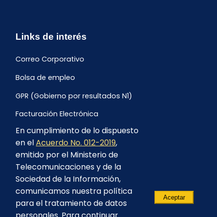
Links de interés
Correo Corporativo
Bolsa de empleo
GPR (Gobierno por resultados N1)
Facturación Electrónica
En cumplimiento de lo dispuesto
Archivo Histórico de Facturación
en el
Acuerdo No. 012-2019
,
Portal Ambiental y Social
emitido por el Ministerio de
Telecomunicaciones y de la
Proyecto Geotérmico Chachimbiro
Sociedad de la Información,
Contratación consultoría mediante “Lista Corta”
comunicamos nuestra política
Aceptar
para el tratamiento de datos
Reglamento de Procesos Asociativos
personales. Para continuar