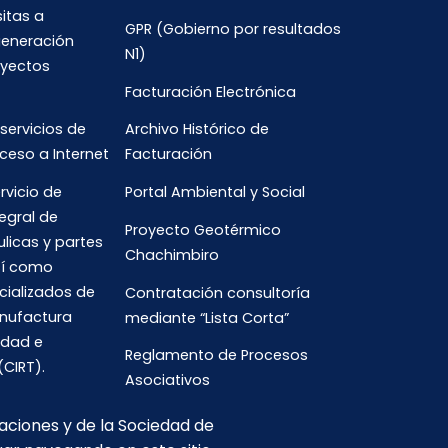
sitas a
GPR (Gobierno por resultados
generación
N1)
oyectos
Facturación Electrónica
 servicios de
Archivo Histórico de
ceso a Internet
Facturación
rvicio de
Portal Ambiental y Social
egral de
Proyecto Geotérmico
ulicas y partes
Chachimbiro
así como
cializados de
Contratación consultoría
anufactura
mediante “Lista Corta”
idad e
Reglamento de Procesos
(CIRT).
Asociativos
caciones y de la Sociedad de