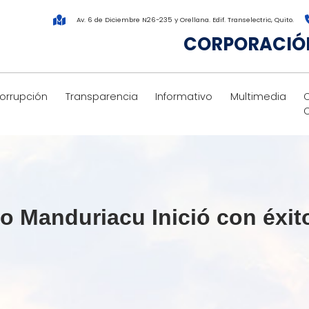
Av. 6 de Diciembre N26-235 y Orellana. Edif. Transelectric, Quito.
CORPORACIÓN
corrupción
Transparencia
Informativo
Multimedia
o Manduriacu Inició con éxit