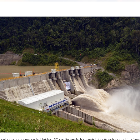
nicio del giro con agua de la Unidad N°1 del Proyecto Hidroeléctrico Manduriacu, hito