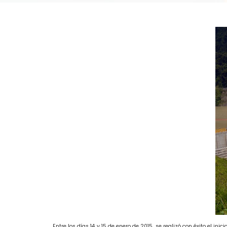
Entre los días 14 y 15 de enero de 2015, se realizó con éxito el i