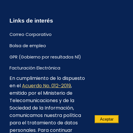
Links de interés
Correo Corporativo
Bolsa de empleo
GPR (Gobierno por resultados N1)
Facturación Electrónica
En cumplimiento de lo dispuesto
Archivo Histórico de Facturación
en el
Acuerdo No. 012-2019
,
Portal Ambiental y Social
emitido por el Ministerio de
Telecomunicaciones y de la
Proyecto Geotérmico Chachimbiro
Sociedad de la Información,
Contratación consultoría mediante “Lista Corta”
comunicamos nuestra política
Aceptar
para el tratamiento de datos
Reglamento de Procesos Asociativos
personales. Para continuar