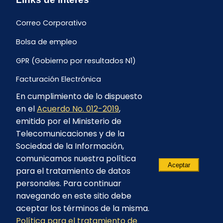
Correo Corporativo
Bolsa de empleo
GPR (Gobierno por resultados N1)
Facturación Electrónica
En cumplimiento de lo dispuesto
Archivo Histórico de Facturación
en el
Acuerdo No. 012-2019
,
Portal Ambiental y Social
emitido por el Ministerio de
Telecomunicaciones y de la
Proyecto Geotérmico Chachimbiro
Sociedad de la Información,
Contratación consultoría mediante “Lista Corta”
comunicamos nuestra política
Aceptar
para el tratamiento de datos
Reglamento de Procesos Asociativos
personales. Para continuar
navegando en este sitio debe
aceptar los términos de la misma.
Política para el tratamiento de
© 2023 - CELEC EP - Todos los derechos