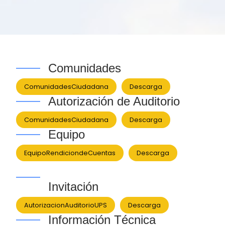
Comunidades
ComunidadesCiudadana
Descarga
Autorización de Auditorio
ComunidadesCiudadana
Descarga
Equipo
EquipoRendiciondeCuentas
Descarga
Invitación
AutorizacionAuditorioUPS
Descarga
Información Técnica