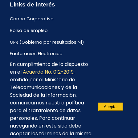
Links de interés
Correo Corporativo
Bolsa de empleo
GPR (Gobierno por resultados N1)
Facturación Electrónica
En cumplimiento de lo dispuesto
Archivo Histórico de Facturación
en el
Acuerdo No. 012-2019
,
Portal Ambiental y Social
emitido por el Ministerio de
Telecomunicaciones y de la
Proyecto Geotérmico Chachimbiro
Sociedad de la Información,
Contratación consultoría mediante “Lista Corta”
comunicamos nuestra política
Aceptar
para el tratamiento de datos
Reglamento de Procesos Asociativos
personales. Para continuar
navegando en este sitio debe
aceptar los términos de la misma.