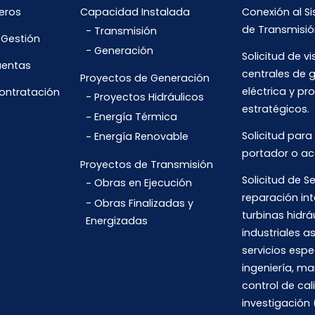
eros
Capacidad Instalada
Conexión al S
de Transmisió
Transmisión
 Gestión
Generación
Solicitud de vi
uentas
centrales de 
Proyectos de Generación
eléctrica y pr
Contratación
Proyectos Hidráulicos
estratégicos.
Energía Térmica
Solicitud para
Energía Renovable
portador o ac
Proyectos de Transmisión
Solicitud de Se
Obras en Ejecución
reparación int
Obras Finalizadas y
turbinas hidrá
Energizadas
industriales 
servicios espe
ingeniería, m
control de cal
investigación 