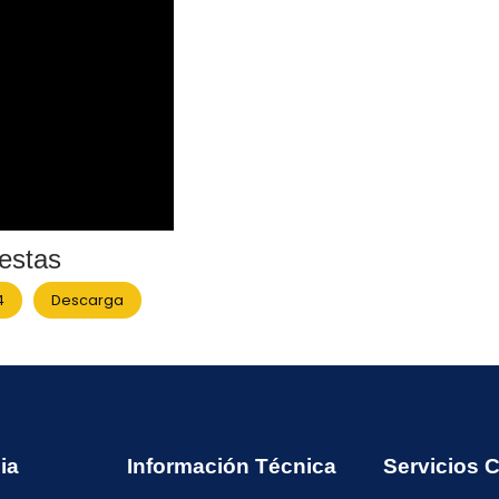
estas
4
Descarga
ia
Información Técnica
Servicios 