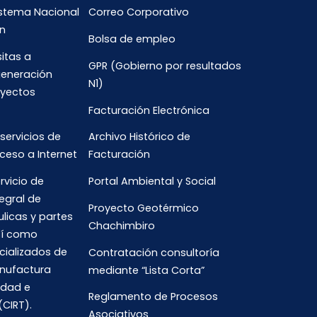
istema Nacional
Correo Corporativo
n
Bolsa de empleo
sitas a
GPR (Gobierno por resultados
generación
N1)
oyectos
Facturación Electrónica
 servicios de
Archivo Histórico de
ceso a Internet
Facturación
rvicio de
Portal Ambiental y Social
egral de
Proyecto Geotérmico
ulicas y partes
Chachimbiro
así como
cializados de
Contratación consultoría
anufactura
mediante “Lista Corta”
idad e
Reglamento de Procesos
(CIRT).
Asociativos