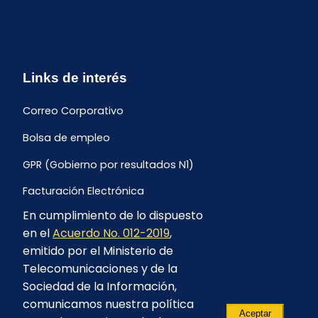
Links de interés
Correo Corporativo
Bolsa de empleo
GPR (Gobierno por resultados N1)
Facturación Electrónica
En cumplimiento de lo dispuesto
Archivo Histórico de Facturación
en el
Acuerdo No. 012-2019
,
Portal Ambiental y Social
emitido por el Ministerio de
Telecomunicaciones y de la
Proyecto Geotérmico Chachimbiro
Sociedad de la Información,
Contratación consultoría mediante “Lista Corta”
comunicamos nuestra política
Aceptar