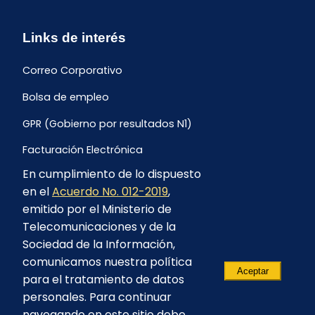
Links de interés
Correo Corporativo
Bolsa de empleo
GPR (Gobierno por resultados N1)
Facturación Electrónica
En cumplimiento de lo dispuesto
Archivo Histórico de Facturación
en el
Acuerdo No. 012-2019
,
Portal Ambiental y Social
emitido por el Ministerio de
Telecomunicaciones y de la
Proyecto Geotérmico Chachimbiro
Sociedad de la Información,
Contratación consultoría mediante “Lista Corta”
comunicamos nuestra política
Aceptar
para el tratamiento de datos
Reglamento de Procesos Asociativos
personales. Para continuar
navegando en este sitio debe