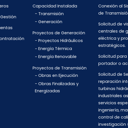
eros
Capacidad Instalada
Conexión al S
de Transmisió
Transmisión
 Gestión
Generación
Solicitud de vi
uentas
centrales de 
Proyectos de Generación
eléctrica y pr
Contratación
Proyectos Hidráulicos
estratégicos.
Energía Térmica
Solicitud para
Energía Renovable
portador o ac
Proyectos de Transmisión
Solicitud de Se
Obras en Ejecución
reparación int
Obras Finalizadas y
turbinas hidrá
Energizadas
industriales 
servicios espe
ingeniería, m
control de cal
investigación 