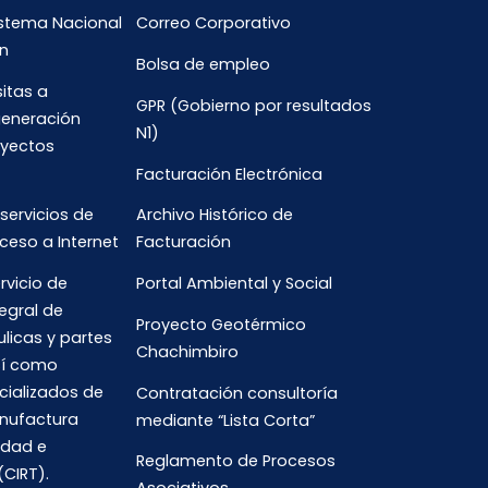
istema Nacional
Correo Corporativo
n
Bolsa de empleo
sitas a
GPR (Gobierno por resultados
generación
N1)
oyectos
Facturación Electrónica
 servicios de
Archivo Histórico de
ceso a Internet
Facturación
rvicio de
Portal Ambiental y Social
egral de
Proyecto Geotérmico
ulicas y partes
Chachimbiro
así como
cializados de
Contratación consultoría
anufactura
mediante “Lista Corta”
idad e
Reglamento de Procesos
(CIRT).