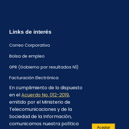
Links de interés
Correo Corporativo
Bolsa de empleo
GPR (Gobierno por resultados N1)
Facturación Electrónica
En cumplimiento de lo dispuesto
Archivo Histórico de Facturación
en el
Acuerdo No. 012-2019
,
Portal Ambiental y Social
emitido por el Ministerio de
Telecomunicaciones y de la
Proyecto Geotérmico Chachimbiro
Sociedad de la Información,
Contratación consultoría mediante “Lista Corta”
comunicamos nuestra política
Aceptar