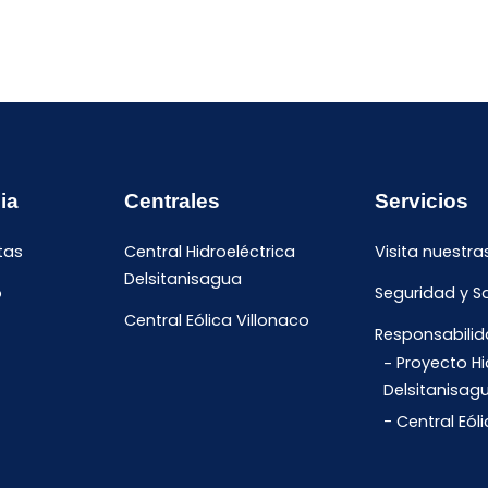
ia
Centrales
Servicios
tas
Central Hidroeléctrica
Visita nuestra
Delsitanisagua
o
Seguridad y S
Central Eólica Villonaco
Responsabilid
Proyecto Hi
Delsitanisag
Central Eól