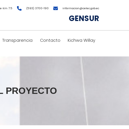
e Km 7.5
(593) 3700-190
informacion@celec.gob.ec
GENSUR
Transparencia
Contacto
Kichwa Willay
EL PROYECTO