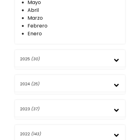
Mayo
Abril
Marzo
Febrero
Enero
2025
(30)
Diciembre
2024
(25)
Noviembre
Octubre
Septiembre
Diciembre
Agosto
2023
(37)
Noviembre
Julio
Octubre
Junio
Septiembre
Diciembre
Mayo
Agosto
2022
(143)
Noviembre
Abril