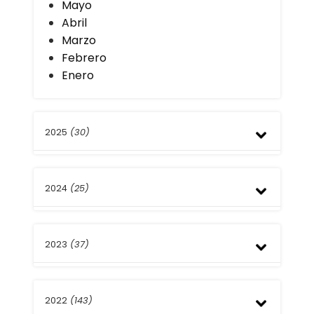
Mayo
Abril
Marzo
Febrero
Enero
2025
(30)
Diciembre
2024
(25)
Noviembre
Octubre
Septiembre
Diciembre
Agosto
2023
(37)
Noviembre
Julio
Octubre
Junio
Septiembre
Diciembre
Mayo
Agosto
2022
(143)
Noviembre
Abril