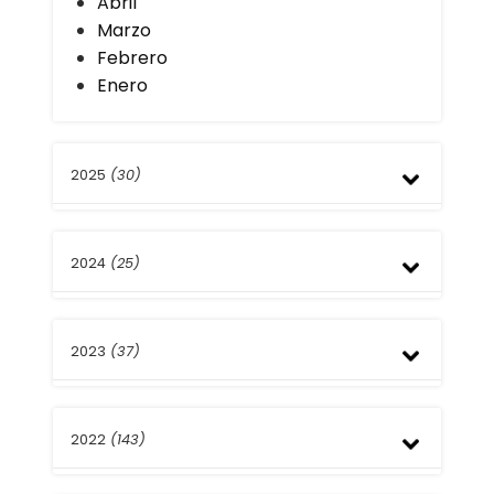
Abril
Marzo
Febrero
Enero
2025
(30)
Diciembre
2024
(25)
Noviembre
Octubre
Septiembre
Diciembre
Agosto
2023
(37)
Noviembre
Julio
Octubre
Junio
Septiembre
Diciembre
Mayo
Agosto
2022
(143)
Noviembre
Abril
Julio
Octubre
Febrero
Junio