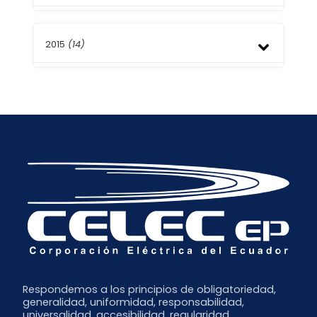
Septiembre
Agosto
Noviembre
Julio
2015
(14)
Octubre
Mayo
Agosto
Abril
Mayo
Diciembre
Marzo
Abril
Noviembre
Febrero
Marzo
Octubre
Enero
Febrero
Septiembre
Enero
Respondemos a los principios de obligatoriedad,
generalidad, uniformidad, responsabilidad,
universalidad, accesibilidad, regularidad,