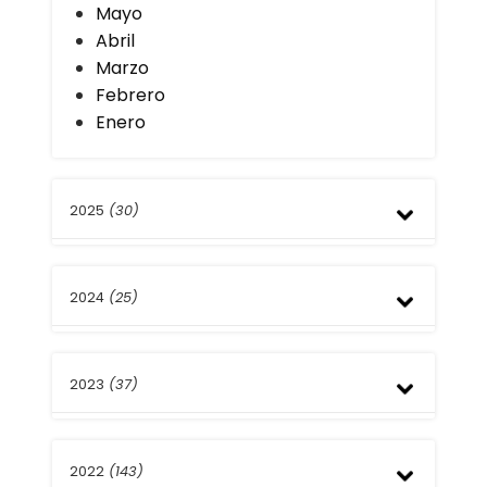
Mayo
Abril
Marzo
Febrero
Enero
2025
(30)
Diciembre
2024
(25)
Noviembre
Octubre
Septiembre
Diciembre
Agosto
2023
(37)
Noviembre
Julio
Octubre
Junio
Septiembre
Diciembre
Mayo
Agosto
2022
(143)
Noviembre