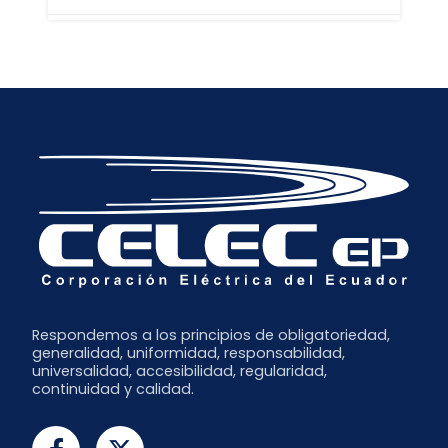
Mayo
Agosto
Abril
Mayo
Diciembre
Marzo
Abril
Noviembre
Febrero
Marzo
Octubre
Enero
Febrero
Septiembre
Enero
Respondemos a los principios de obligatoriedad,
generalidad, uniformidad, responsabilidad,
universalidad, accesibilidad, regularidad,
continuidad y calidad.