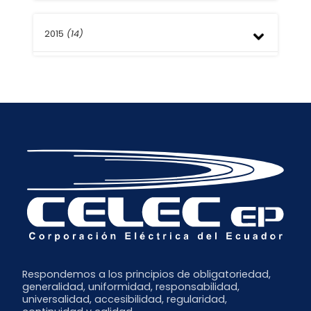
Agosto
Noviembre
Julio
2015
(14)
Octubre
Mayo
Agosto
Abril
Mayo
Diciembre
Marzo
Abril
Noviembre
Febrero
Marzo
Octubre
Enero
Febrero
Septiembre
Enero
Respondemos a los principios de obligatoriedad,
generalidad, uniformidad, responsabilidad,
universalidad, accesibilidad, regularidad,