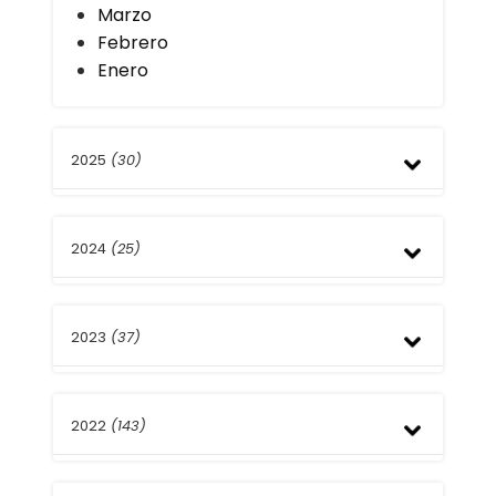
Marzo
Febrero
Enero
2025
(30)
Diciembre
2024
(25)
Noviembre
Octubre
Septiembre
Diciembre
Agosto
2023
(37)
Noviembre
Julio
Octubre
Junio
Septiembre
Diciembre
Mayo
Agosto
2022
(143)
Noviembre
Abril
Julio
Octubre
Febrero
Junio
Septiembre
Diciembre