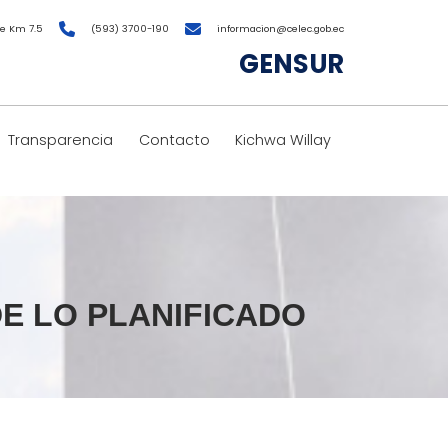
e Km 7.5
(593) 3700-190
informacion@celec.gob.ec
GENSUR
Transparencia
Contacto
Kichwa Willay
E LO PLANIFICADO