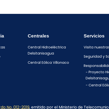
ia
Centrales
Servicios
tas
Central Hidroeléctrica
Visita nuestra
Delsitanisagua
o
Seguridad y S
Central Eólica Villonaco
Responsabilid
Proyecto Hi
Delsitanisag
Central Eól
do No. 012-2019
, emitido por el Ministerio de Telecomuni