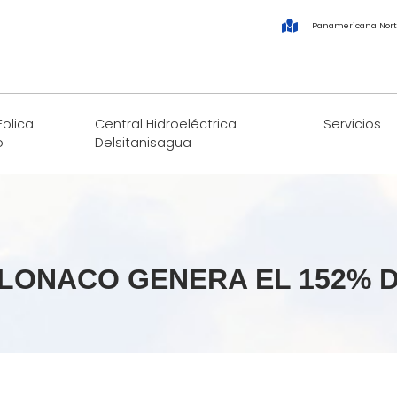
Panamericana Nort
Eolica
Central Hidroeléctrica
Servicios
o
Delsitanisagua
LLONACO GENERA EL 152% D