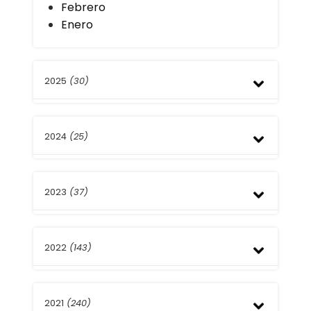
Febrero
Enero
2025
(30)
Diciembre
2024
(25)
Noviembre
Octubre
Septiembre
Diciembre
Agosto
2023
(37)
Noviembre
Julio
Octubre
Junio
Septiembre
Diciembre
Mayo
Agosto
2022
(143)
Noviembre
Abril
Julio
Octubre
Febrero
Junio
Septiembre
Diciembre
Enero
Mayo
Agosto
2021
(240)
Noviembre