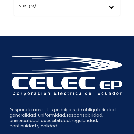
Julio
2015
(14)
Octubre
Mayo
Agosto
Abril
Mayo
Diciembre
Marzo
Abril
Noviembre
Febrero
Marzo
Octubre
Enero
Febrero
Septiembre
Enero
Respondemos a los principios de obligatoriedad,
generalidad, uniformidad, responsabilidad,
universalidad, accesibilidad, regularidad,
continuidad y calidad.