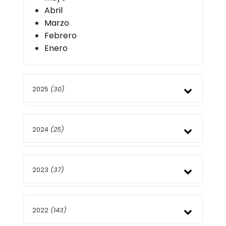
Abril
Marzo
Febrero
Enero
2025
(30)
Diciembre
2024
(25)
Noviembre
Octubre
Septiembre
Diciembre
Agosto
2023
(37)
Noviembre
Julio
Octubre
Junio
Septiembre
Diciembre
Mayo
Agosto
2022
(143)
Noviembre
Abril
Julio
Octubre