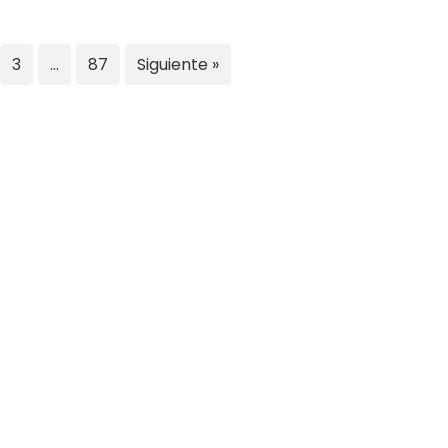
3
…
87
Siguiente »