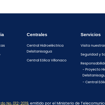
ia
Centrales
Servicios
tas
Central Hidroeléctrica
Visita nuestra
Delsitanisagua
o
Seguridad y S
Central Eólica Villonaco
Responsabilid
Proyecto Hi
Delsitanisag
Central Eól
do No. 012-2019
, emitido por el Ministerio de Telecomuni