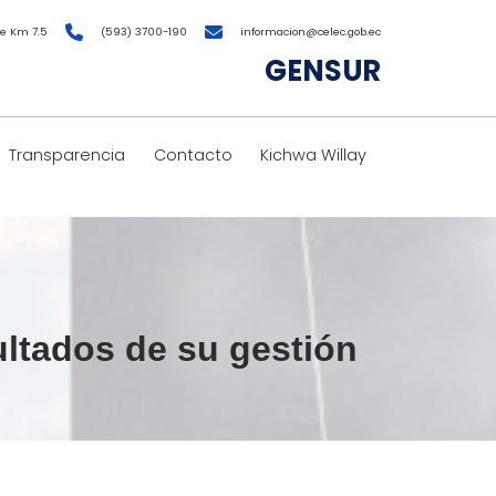
e Km 7.5
(593) 3700-190
informacion@celec.gob.ec
GENSUR
Transparencia
Contacto
Kichwa Willay
ultados de su gestión