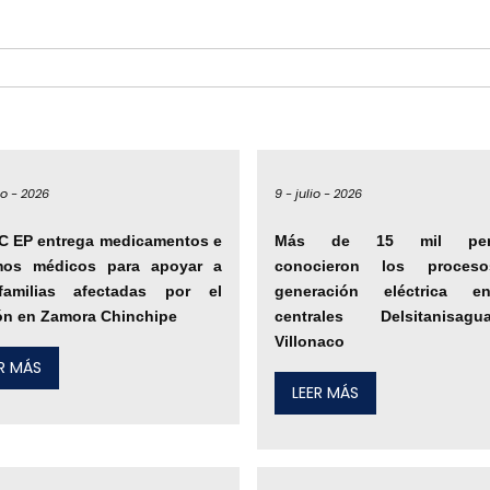
io -
2026
9 -
julio -
2026
C EP entrega medicamentos e
Más de 15 mil per
mos médicos para apoyar a
conocieron los proces
familias afectadas por el
generación eléctrica e
ón en Zamora Chinchipe
centrales Delsitanisa
Villonaco
ER MÁS
LEER MÁS