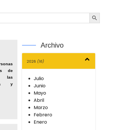
Botón de búsqueda
Archivo
2026
(16)
sonas
os de
n las
Julio
gua y
Junio
Mayo
Abril
Marzo
Febrero
Enero