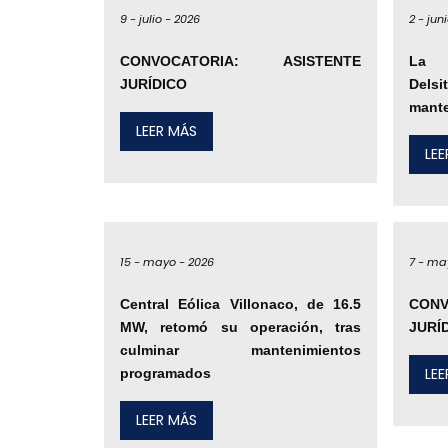
9 -
julio -
2026
2 -
juni
CONVOCATORIA: ASISTENTE
La C
JURÍDICO
Delsi
mante
LEER MÁS
LE
15 -
mayo -
2026
7 -
ma
Central Eólica Villonaco, de 16.5
CONV
MW, retomó su operación, tras
JURÍ
culminar mantenimientos
LE
programados
LEER MÁS