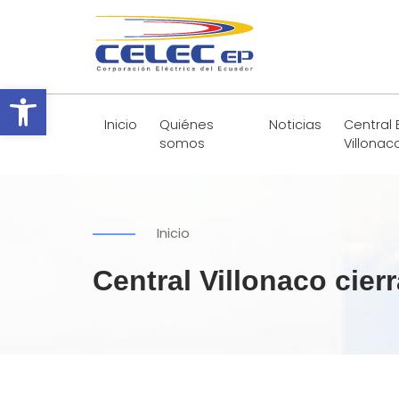
Abrir barra de herramientas
Inicio
Quiénes
Noticias
Central 
somos
Villonac
Inicio
Central Villonaco cier