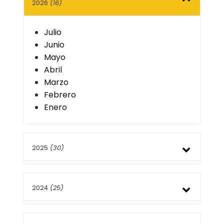
2026
(16)
Julio
Junio
Mayo
Abril
Marzo
Febrero
Enero
2025
(30)
Diciembre
2024
(25)
Noviembre
Octubre
Septiembre
Diciembre