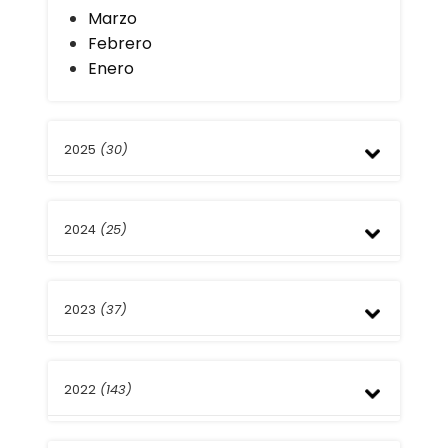
Marzo
Febrero
Enero
2025
(30)
Diciembre
2024
(25)
Noviembre
Octubre
Septiembre
Diciembre
Agosto
2023
(37)
Noviembre
Julio
Octubre
Junio
Septiembre
Diciembre
Mayo
Agosto
2022
(143)
Noviembre
Abril
Julio
Octubre
Febrero
Junio
Septiembre