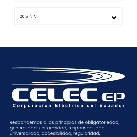
Septiembre
Agosto
Noviembre
Julio
2015
(14)
Octubre
Mayo
Agosto
Abril
Mayo
Diciembre
Marzo
Abril
Noviembre
Febrero
Marzo
Octubre
Enero
Febrero
Septiembre
Enero
Respondemos a los principios de obligatoriedad,
generalidad, uniformidad, responsabilidad,
universalidad, accesibilidad, regularidad,