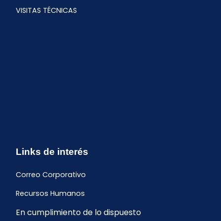
VISITAS TÉCNICAS
Links de interés
Correo Corporativo
Recursos Humanos
En cumplimiento de lo dispuesto
Buzón de quejas y sugerencias