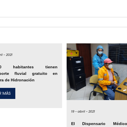
il -
2021
000 habitantes tienen
sporte fluvial gratuito en
ra de Hidronación
ER MÁS
19 -
abril -
2021
El Dispensario Médi