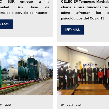
EC SUR entregó a la
CELEC EP Termogas Machala
unidad San José de
charla a sus funcionarios
males el servicio de Internet
cómo afrontar los ef
psicológicos del Covid 19
ER MÁS
LEER MÁS
il -
2021
19 -
abril -
2021