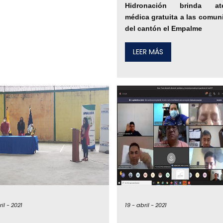
Hidronación brinda ate
médica gratuita a las comu
del cantón el Empalme
LEER MÁS
il -
2021
19 -
abril -
2021