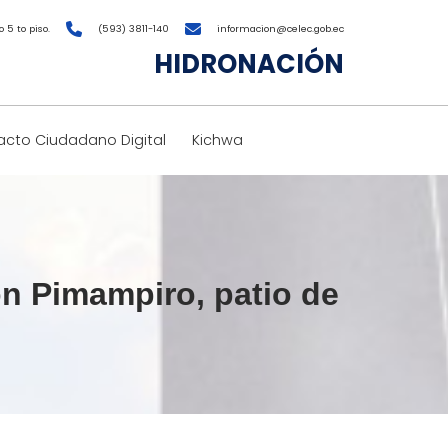
 5 to piso.
(593) 3811-140
informacion@celec.gob.ec
HIDRONACIÓN
cto Ciudadano Digital
Kichwa
 Pimampiro, patio de