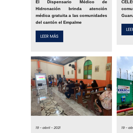
El Dispensario Médico de
CEL
Hidronación brinda atención
com
médica gratuita a las comunidades
Guaru
del cantón el Empalme
LE
LEER MÁS
19 -
abril -
2021
19 -
abr