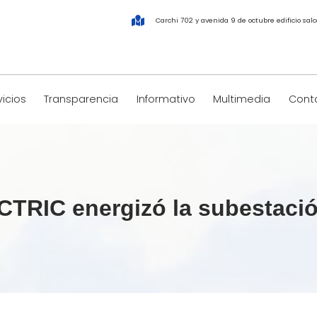
Carchi 702 y avenida 9 de octubre edificio salco
vicios
Transparencia
Informativo
Multimedia
Conta
IC energizó la subestación