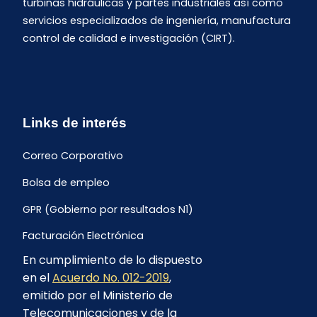
turbinas hidráulicas y partes industriales así como
servicios especializados de ingeniería, manufactura
control de calidad e investigación (CIRT).
Links de interés
Correo Corporativo
Bolsa de empleo
GPR (Gobierno por resultados N1)
Facturación Electrónica
En cumplimiento de lo dispuesto
Archivo Histórico de Facturación
en el
Acuerdo No. 012-2019
,
Portal Ambiental y Social
emitido por el Ministerio de
Telecomunicaciones y de la
Proyecto Geotérmico Chachimbiro