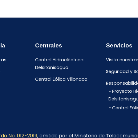
ia
Centrales
Servicios
tas
Central Hidroeléctrica
Visita nuestra
Delsitanisagua
o
Seguridad y S
Central Eólica Villonaco
Responsabilid
Proyecto Hi
Delsitanisag
Central Eól
do No. 012-2019
, emitido por el Ministerio de Telecomuni