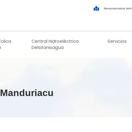
Panamericana Nort
Eolica
Central Hidroeléctrica
Servicios
o
Delsitanisagua
a Manduriacu