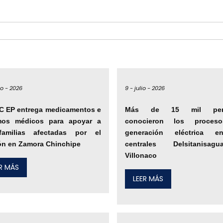
io -
2026
9 -
julio -
2026
C EP entrega medicamentos e
Más de 15 mil per
mos médicos para apoyar a
conocieron los proces
familias afectadas por el
generación eléctrica e
ón en Zamora Chinchipe
centrales Delsitanisa
Villonaco
ER MÁS
LEER MÁS