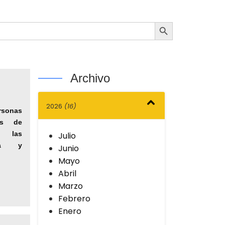
Botón de búsqueda
Archivo
2026
(16)
sonas
os de
n las
Julio
gua y
Junio
Mayo
Abril
Marzo
Febrero
Enero