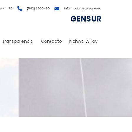
e Km 7.5
(593) 3700-190
informacion@celec.gob.ec
GENSUR
Transparencia
Contacto
Kichwa Willay