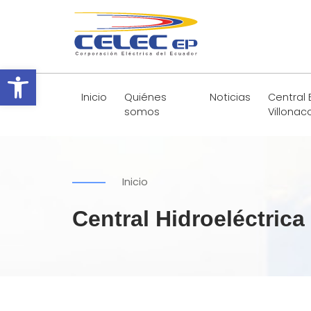
Abrir barra de herramientas
Inicio
Quiénes
Noticias
Central 
somos
Villonac
Inicio
Central Hidroeléctric