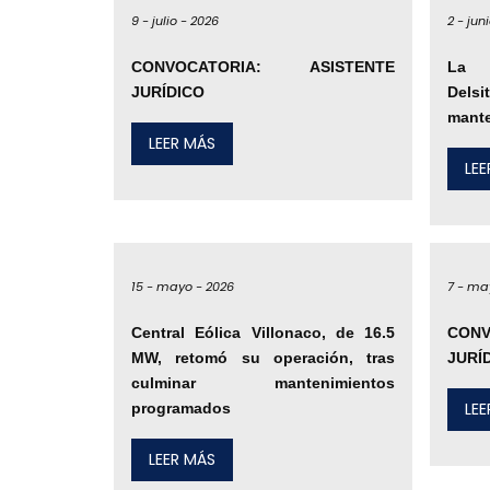
9 -
julio -
2026
2 -
juni
CONVOCATORIA: ASISTENTE
La C
JURÍDICO
Delsi
mante
LEER MÁS
LE
15 -
mayo -
2026
7 -
ma
Central Eólica Villonaco, de 16.5
CONV
MW, retomó su operación, tras
JURÍ
culminar mantenimientos
LE
programados
LEER MÁS