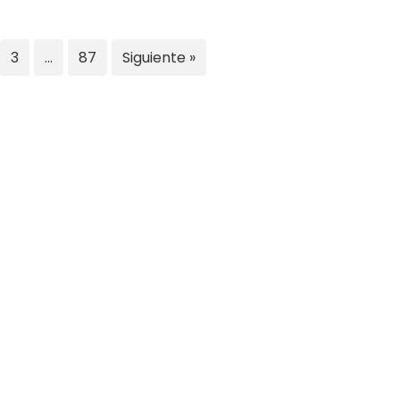
3
…
87
Siguiente »