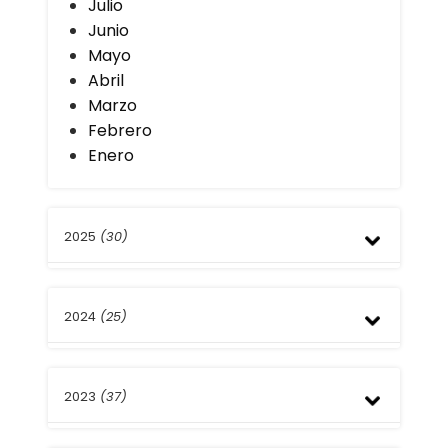
Julio
Junio
Mayo
Abril
Marzo
Febrero
Enero
2025
(30)
Diciembre
2024
(25)
Noviembre
Octubre
Septiembre
Diciembre
Agosto
2023
(37)
Noviembre
Julio
Octubre
Junio