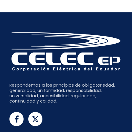
Diciembre
Marzo
Abril
Noviembre
Febrero
Marzo
Octubre
Enero
Febrero
Septiembre
Enero
Respondemos a los principios de obligatoriedad,
generalidad, uniformidad, responsabilidad,
universalidad, accesibilidad, regularidad,
continuidad y calidad.