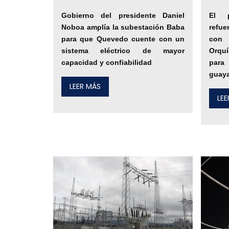
Gobierno del presidente Daniel
El p
Noboa amplía la subestación Baba
refue
para que Quevedo cuente con un
con
sistema eléctrico de mayor
Orqu
capacidad y confiabilidad
par
guay
LEER MÁS
LE