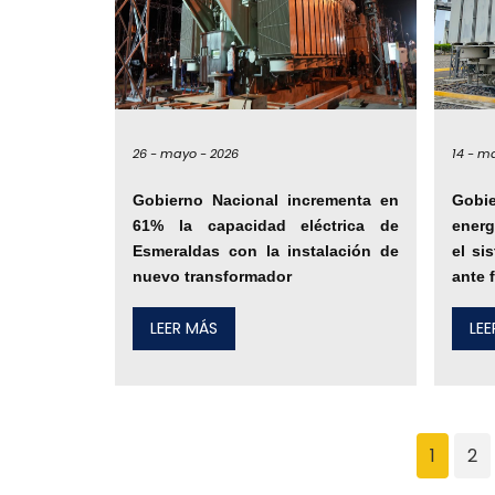
26 -
mayo -
2026
14 -
ma
Gobierno Nacional incrementa en
Gobi
61% la capacidad eléctrica de
energ
Esmeraldas con la instalación de
el si
nuevo transformador
ante 
LEER MÁS
LE
1
2