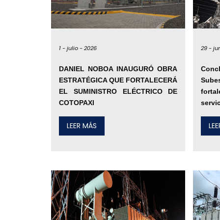
1 -
julio -
2026
29 -
ju
DANIEL NOBOA INAUGURÓ OBRA
Concl
ESTRATÉGICA QUE FORTALECERÁ
Sube
EL SUMINISTRO ELÉCTRICO DE
fort
COTOPAXI
servi
LEER MÁS
LE