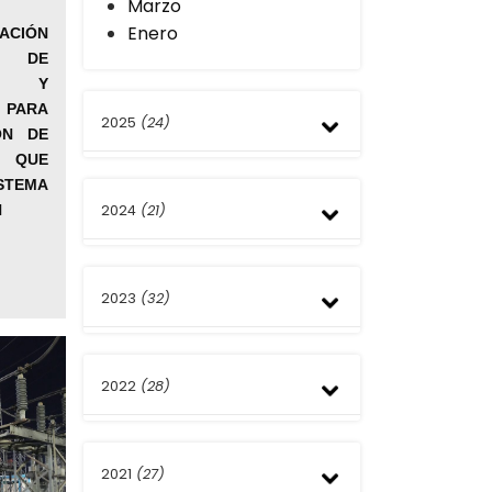
Marzo
Enero
ACIÓN
N DE
ES Y
PARA
2025
(24)
ÓN DE
 QUE
Diciembre
TEMA
N
2024
(21)
Noviembre
Octubre
Septiembre
Diciembre
Agosto
2023
(32)
Noviembre
Julio
Septiembre
Junio
Agosto
Diciembre
Mayo
Julio
2022
(28)
Noviembre
Abril
Junio
Octubre
Marzo
Mayo
Septiembre
Diciembre
Febrero
Abril
Agosto
2021
(27)
Noviembre
Enero