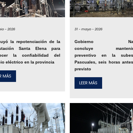
nio -
2026
31 -
mayo -
2026
uyó la repotenciación de la
Gobierno Naci
stación Santa Elena para
concluye mantenim
alecer la confiabilidad del
preventivo en la subes
cio eléctrico en la provincia
Pascuales, seis horas ante
previsto
ER MÁS
LEER MÁS