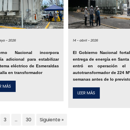
yo -
2026
14 -
abril -
2026
erno Nacional incorpora
El Gobierno Nacional forta
ía adicional para estabilizar
entrega de energía en Santa
stema eléctrico de Esmeraldas
entró en operación el 
falla en transformador
autotransformador de 224 M
semanas antes de lo previst
ER MÁS
LEER MÁS
3
…
30
Siguiente »