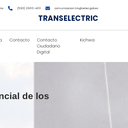
ana
(593) 2900-400
comunicacion.tra@celec.gob.ec
TRANSELECTRIC
a
Contacto
Contacto
Kichwa
Ciudadano
Digital
ncial de los