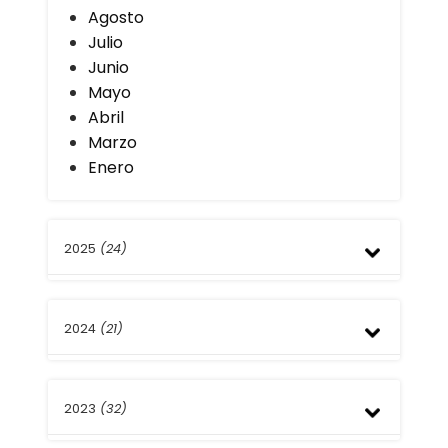
Agosto
Julio
Junio
Mayo
Abril
Marzo
Enero
2025
(24)
Diciembre
2024
(21)
Noviembre
Octubre
Septiembre
Diciembre
Agosto
2023
(32)
Noviembre
Julio
Septiembre