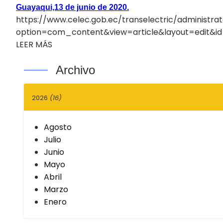
Guayaqui,13 de junio de 2020.
https://www.celec.gob.ec/transelectric/administra
option=com_content&view=article&layout=edit&id=1
LEER MÁS
Archivo
2026
(16)
Agosto
Julio
Junio
Mayo
Abril
Marzo
Enero