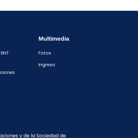
Enero
Febrero
Mayo
Octubre
Enero
Abril
Septiembre
Febrero
Enero
Multimedia
 SNT
Fotos
Ingreso
ciones
caciones y de la Sociedad de