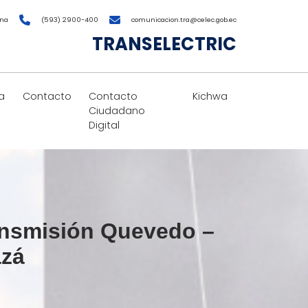
ana
(593) 2900-400
comunicacion.tra@celec.gob.ec
TRANSELECTRIC
a
Contacto
Contacto
Kichwa
Ciudadano
Digital
ransmisión Quevedo –
azá