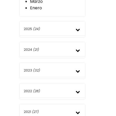
Marzo
Enero
2025
(24)
Diciembre
2024
(21)
Noviembre
Octubre
Septiembre
Diciembre
Agosto
2023
(32)
Noviembre
Julio
Septiembre
Junio
Agosto
Diciembre
Mayo
Julio
2022
(28)
Noviembre
Abril
Junio
Octubre
Marzo
Mayo
Septiembre
Diciembre
Febrero
Abril
Agosto
2021
(27)
Noviembre
Enero