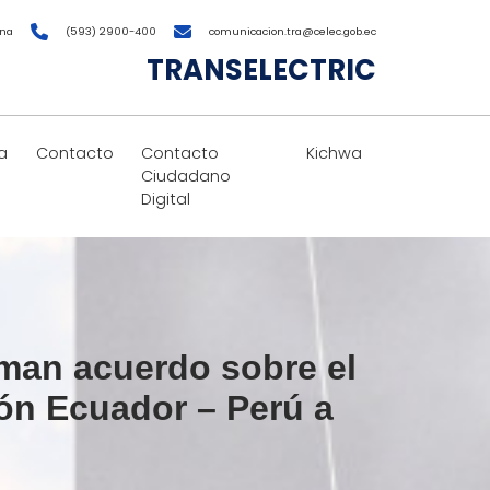
ana
(593) 2900-400
comunicacion.tra@celec.gob.ec
TRANSELECTRIC
a
Contacto
Contacto
Kichwa
Ciudadano
Digital
rman acuerdo sobre el
ión Ecuador – Perú a