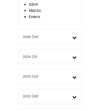
Abril
Marzo
Enero
2025
(24)
Diciembre
2024
(21)
Noviembre
Octubre
Septiembre
Diciembre
Agosto
2023
(32)
Noviembre
Julio
Septiembre
Junio
Agosto
Diciembre
Mayo
Julio
2022
(28)
Noviembre
Abril
Junio
Octubre
Marzo
Mayo
Septiembre
Diciembre