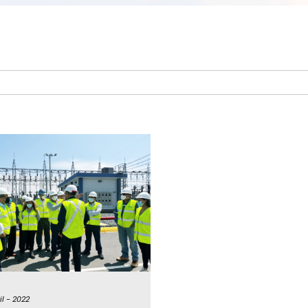
il -
2022