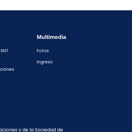
Enero
Febrero
Mayo
Octubre
Enero
Abril
Septiembre
Febrero
Enero
Multimedia
 SNT
Fotos
Ingreso
ciones
caciones y de la Sociedad de