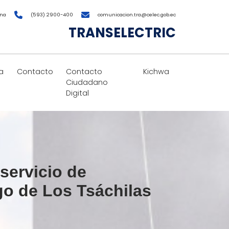
ana
(593) 2900-400
comunicacion.tra@celec.gob.ec
TRANSELECTRIC
a
Contacto
Contacto
Kichwa
Ciudadano
Digital
servicio de
go de Los Tsáchilas