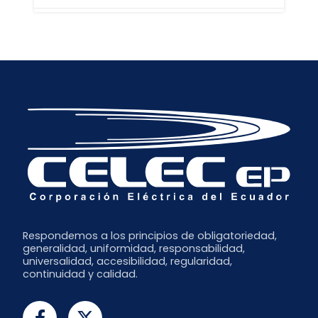
Marzo
Junio
Septiembre
Febrero
Mayo
Agosto
Noviembre
Enero
Febrero
Mayo
Octubre
Enero
Abril
Septiembre
Febrero
Enero
Respondemos a los principios de obligatoriedad,
generalidad, uniformidad, responsabilidad,
universalidad, accesibilidad, regularidad,
continuidad y calidad.