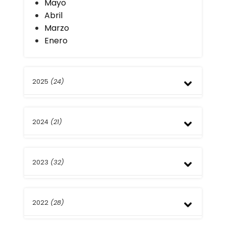
Mayo
Abril
Marzo
Enero
2025
(24)
Diciembre
2024
(21)
Noviembre
Octubre
Septiembre
Diciembre
Agosto
2023
(32)
Noviembre
Julio
Septiembre
Junio
Agosto
Diciembre
Mayo
Julio
2022
(28)
Noviembre
Abril
Junio
Octubre
Marzo