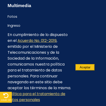
Multimedia
Fotos
Ingreso
En cumplimiento de lo dispuesto
en el
Acuerdo No. 012-2019
,
emitido por el Ministerio de
Telecomunicaciones y de la
Sociedad de la Información,
comunicamos nuestra política
Aceptar
para el tratamiento de datos
personales. Para continuar
navegando en este sitio debe
aceptar los términos de la misma.
© 2023 - CELEC EP - Todos los derechos
Política para el tratamiento de
reservados
datos personales
CELEC EP