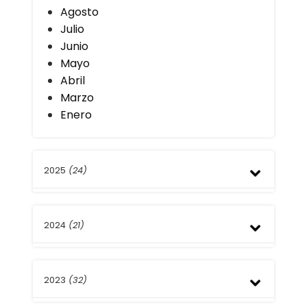
Agosto
Julio
Junio
Mayo
Abril
Marzo
Enero
2025
(24)
Diciembre
2024
(21)
Noviembre
Octubre
Septiembre
Diciembre
Agosto
2023
(32)
Noviembre
Julio
Septiembre