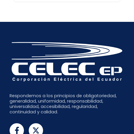
Septiembre
Febrero
Mayo
Agosto
Noviembre
Enero
Febrero
Mayo
Octubre
Enero
Abril
Septiembre
Febrero
Enero
Respondemos a los principios de obligatoriedad,
generalidad, uniformidad, responsabilidad,
universalidad, accesibilidad, regularidad,
continuidad y calidad.