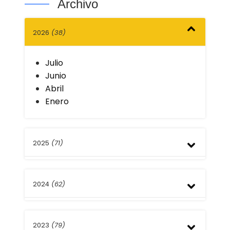
Archivo
2026
(38)
Julio
Junio
Abril
Enero
2025
(71)
Diciembre
2024
(62)
Septiembre
Agosto
Julio
Diciembre
Mayo
2023
(79)
Septiembre