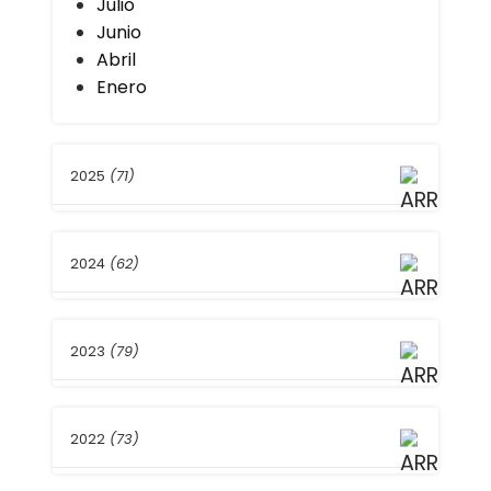
Julio
Junio
Abril
Enero
2025
(71)
Diciembre
2024
(62)
Septiembre
Agosto
Julio
Diciembre
Mayo
2023
(79)
Septiembre
Abril
Agosto
Enero
Julio
Noviembre
Mayo
2022
(73)
Octubre
Abril
Septiembre