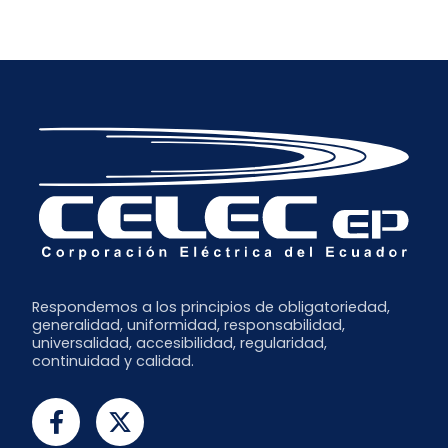
Enero
Abril
Julio
Diciembre
Marzo
Junio
Noviembre
Febrero
Mayo
Octubre
Abril
Septiembre
Marzo
Julio
Febrero
Junio
Enero
Respondemos a los principios de obligatoriedad,
generalidad, uniformidad, responsabilidad,
universalidad, accesibilidad, regularidad,
continuidad y calidad.