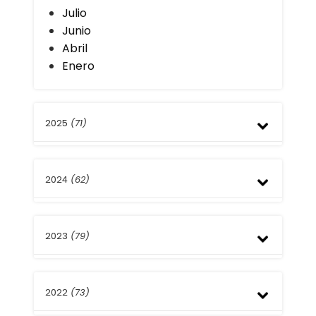
Julio
Junio
Abril
Enero
2025
(71)
Diciembre
2024
(62)
Septiembre
Agosto
Julio
Diciembre
Mayo
2023
(79)
Septiembre
Abril
Agosto
Enero
Julio
Noviembre
Mayo
2022
(73)
Octubre
Abril
Septiembre