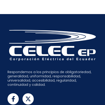
Enero
Abril
Julio
Diciembre
Marzo
Junio
Noviembre
Febrero
Mayo
Octubre
Abril
Septiembre
Marzo
Julio
Febrero
Junio
Enero
Respondemos a los principios de obligatoriedad,
generalidad, uniformidad, responsabilidad,
universalidad, accesibilidad, regularidad,
continuidad y calidad.