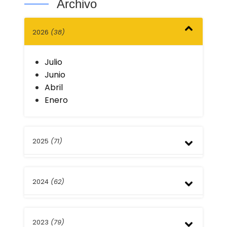
Archivo
2026
(38)
Julio
Junio
Abril
Enero
2025
(71)
Diciembre
2024
(62)
Septiembre
Agosto
Julio
Diciembre
Mayo
2023
(79)
Septiembre