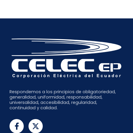
Enero
Abril
Julio
Diciembre
Marzo
Junio
Noviembre
Febrero
Mayo
Octubre
Abril
Septiembre
Marzo
Julio
Febrero
Junio
Enero
Respondemos a los principios de obligatoriedad,
generalidad, uniformidad, responsabilidad,
universalidad, accesibilidad, regularidad,
continuidad y calidad.